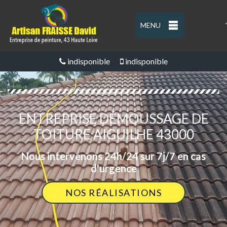
MENU
'
indisponible
indisponible
ENTREPRISE DÉMOUSSAGE DE
TOITURE AIGUILHE 43000
Nous intervenons 24h/24 sur 7j/7 en cas
d'urgence
NOS RÉALISATIONS