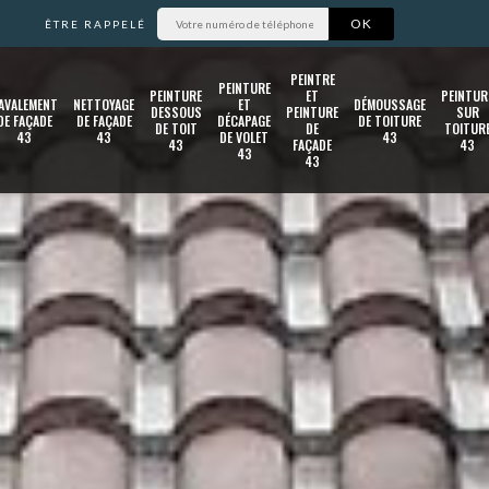
ÊTRE RAPPELÉ
PEINTRE
PEINTURE
PEINTURE
ET
PEINTUR
AVALEMENT
NETTOYAGE
ET
DÉMOUSSAGE
DESSOUS
PEINTURE
SUR
DE FAÇADE
DE FAÇADE
DÉCAPAGE
DE TOITURE
DE TOIT
DE
TOITUR
43
43
DE VOLET
43
43
FAÇADE
43
43
43