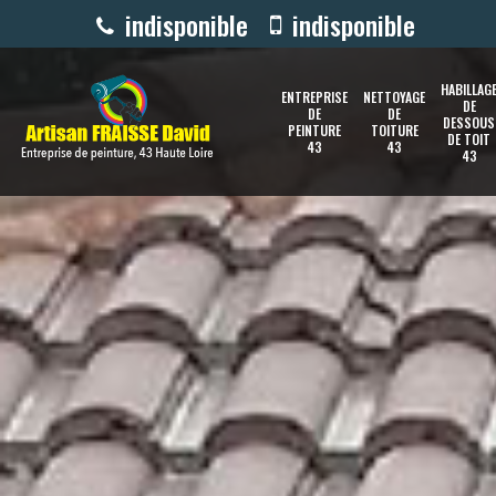
indisponible
indisponible
HABILLAG
ENTREPRISE
NETTOYAGE
DE
DE
DE
DESSOUS
PEINTURE
TOITURE
DE TOIT
43
43
43