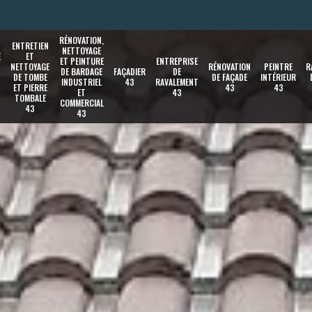
RÉNOVATION,
ENTRETIEN
NETTOYAGE
E
ET
ET PEINTURE
ENTREPRISE
NETTOYAGE
RÉNOVATION
PEINTRE
R
DE BARDAGE
FAÇADIER
DE
DE TOMBE
DE FAÇADE
INTÉRIEUR
INDUSTRIEL
43
RAVALEMENT
ET PIERRE
43
43
ET
43
TOMBALE
COMMERCIAL
43
43