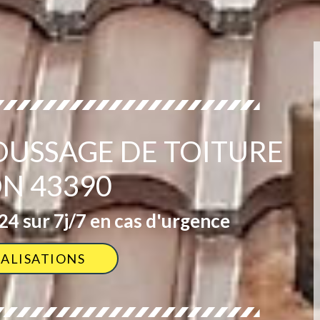
OUSSAGE DE TOITURE
N 43390
4 sur 7j/7 en cas d'urgence
ÉALISATIONS