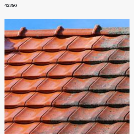
43350.