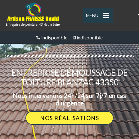
MENU
'
indisponible
indisponible
ENTREPRISE DÉMOUSSAGE DE
TOITURE BLANZAC 43350
Nous intervenons 24h/24 sur 7j/7 en cas
d'urgence
NOS RÉALISATIONS