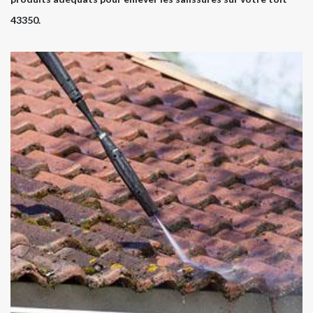
43350.