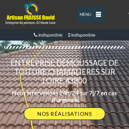
MENU
'
indisponible
indisponible
ENTREPRISE DÉMOUSSAGE DE
TOITURE CHAMALIERES SUR
LOIRE 43800
Nous intervenons 24h/24 sur 7j/7 en cas
d'urgence
NOS RÉALISATIONS