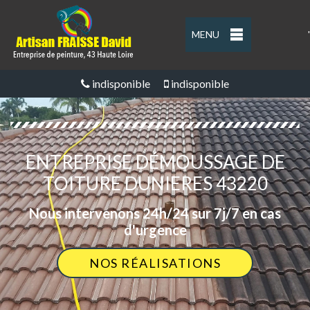
MENU
'
indisponible
indisponible
ENTREPRISE DÉMOUSSAGE DE
TOITURE DUNIERES 43220
Nous intervenons 24h/24 sur 7j/7 en cas
d'urgence
NOS RÉALISATIONS