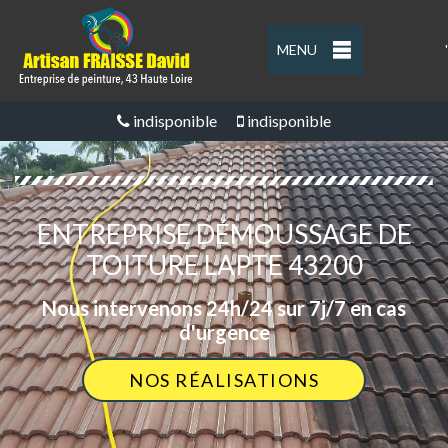
MENU
'
indisponible
indisponible
ENTREPRISE DÉMOUSSAGE DE
TOITURE LAPTE 43200
Nous intervenons 24h/24 sur 7j/7 en cas
d'urgence
NOS RÉALISATIONS