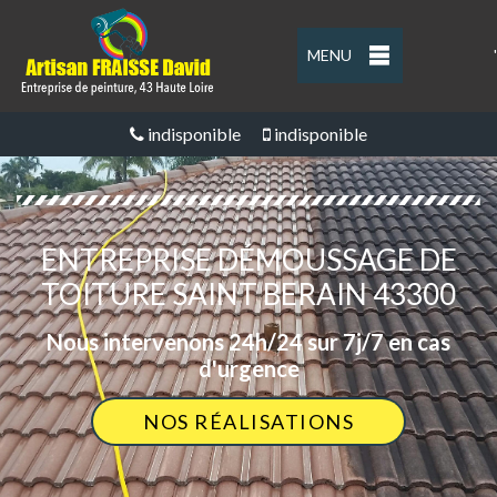
MENU
'
indisponible
indisponible
ENTREPRISE DÉMOUSSAGE DE
TOITURE SAINT BERAIN 43300
Nous intervenons 24h/24 sur 7j/7 en cas
d'urgence
NOS RÉALISATIONS