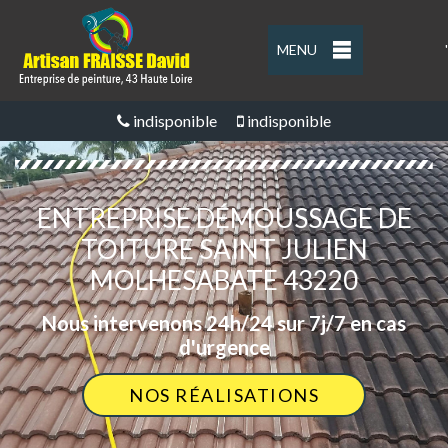
MENU
'
indisponible
indisponible
ENTREPRISE DÉMOUSSAGE DE
TOITURE SAINT JULIEN
MOLHESABATE 43220
Nous intervenons 24h/24 sur 7j/7 en cas
d'urgence
NOS RÉALISATIONS