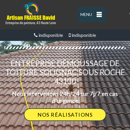
MENU
'
indisponible
indisponible
ENTREPRISE DÉMOUSSAGE DE
TOITURE SOLIGNAC SOUS ROCHE
43130
Nous intervenons 24h/24 sur 7j/7 en cas
d'urgence
NOS RÉALISATIONS