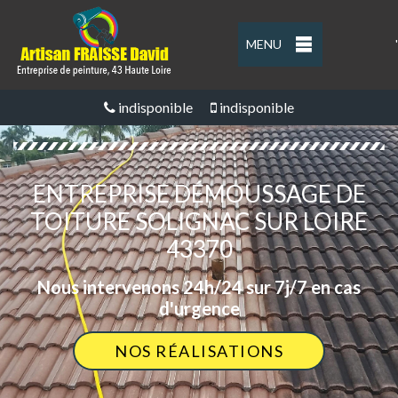
MENU
'
indisponible
indisponible
ENTREPRISE DÉMOUSSAGE DE
TOITURE SOLIGNAC SUR LOIRE
43370
Nous intervenons 24h/24 sur 7j/7 en cas
d'urgence
NOS RÉALISATIONS