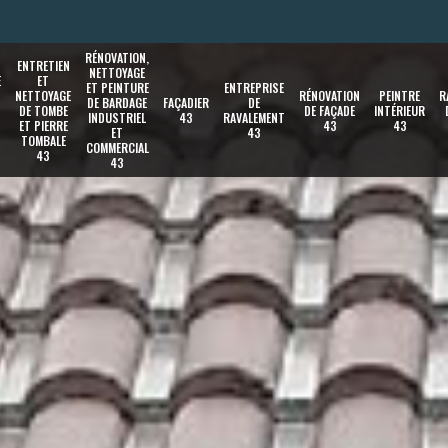
RÉNOVATION,
ENTRETIEN
NETTOYAGE
E
ET
ET PEINTURE
ENTREPRISE
NETTOYAGE
RÉNOVATION
PEINTRE
R
DE BARDAGE
FAÇADIER
DE
DE TOMBE
DE FAÇADE
INTÉRIEUR
INDUSTRIEL
43
RAVALEMENT
ET PIERRE
43
43
ET
43
TOMBALE
COMMERCIAL
43
43