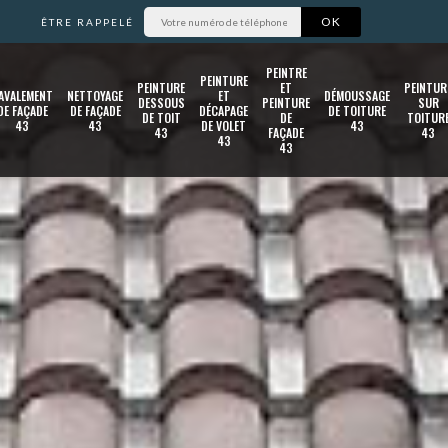
ÊTRE RAPPELÉ
PEINTRE
PEINTURE
PEINTURE
ET
PEINTUR
AVALEMENT
NETTOYAGE
ET
DÉMOUSSAGE
DESSOUS
PEINTURE
SUR
DE FAÇADE
DE FAÇADE
DÉCAPAGE
DE TOITURE
DE TOIT
DE
TOITUR
43
43
DE VOLET
43
43
FAÇADE
43
43
43