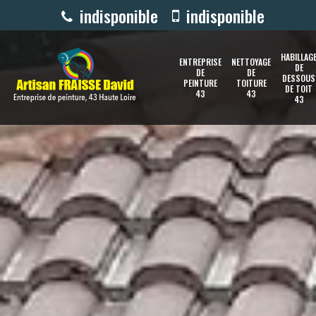
indisponible
indisponible
HABILLAG
ENTREPRISE
NETTOYAGE
DE
DE
DE
DESSOUS
PEINTURE
TOITURE
DE TOIT
43
43
43