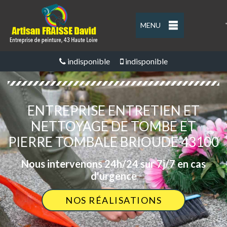
MENU
'
indisponible
indisponible
ENTREPRISE ENTRETIEN ET
NETTOYAGE DE TOMBE ET
PIERRE TOMBALE BRIOUDE 43100
Nous intervenons 24h/24 sur 7j/7 en cas
d'urgence
NOS RÉALISATIONS