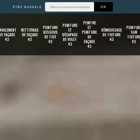
ÊTRE RAPPELÉ
PEINTRE
PEINTURE
PEINTURE
ET
PEINTUR
AVALEMENT
NETTOYAGE
ET
DÉMOUSSAGE
DESSOUS
PEINTURE
SUR
DE FAÇADE
DE FAÇADE
DÉCAPAGE
DE TOITURE
DE TOIT
DE
TOITUR
43
43
DE VOLET
43
43
FAÇADE
43
43
43