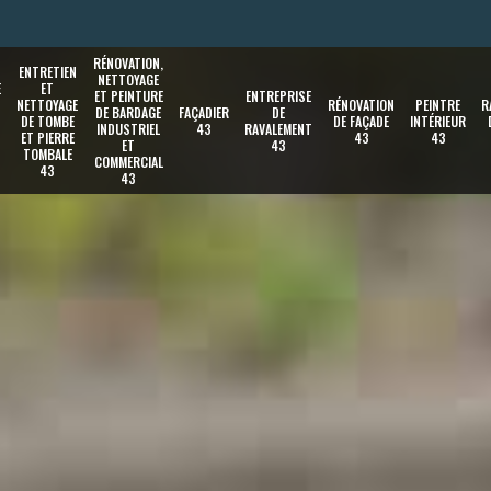
RÉNOVATION,
ENTRETIEN
NETTOYAGE
E
ET
ET PEINTURE
ENTREPRISE
NETTOYAGE
RÉNOVATION
PEINTRE
R
DE BARDAGE
FAÇADIER
DE
DE TOMBE
DE FAÇADE
INTÉRIEUR
INDUSTRIEL
43
RAVALEMENT
ET PIERRE
43
43
ET
43
TOMBALE
COMMERCIAL
43
43