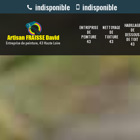
indisponible
indisponible
HABILLAG
ENTREPRISE
NETTOYAGE
DE
DE
DE
DESSOUS
PEINTURE
TOITURE
DE TOIT
43
43
43