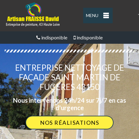
MENU
'
indisponible
indisponible
ENTREPRISE NETTOYAGE DE
FAÇADE SAINT MARTIN DE
FUGERES 43150
Nous intervenons 24h/24 sur 7j/7 en cas
d'urgence
NOS RÉALISATIONS