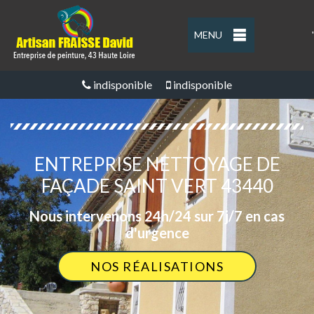
MENU
'
indisponible
indisponible
ENTREPRISE NETTOYAGE DE
FAÇADE SAINT VERT 43440
Nous intervenons 24h/24 sur 7j/7 en cas
d'urgence
NOS RÉALISATIONS