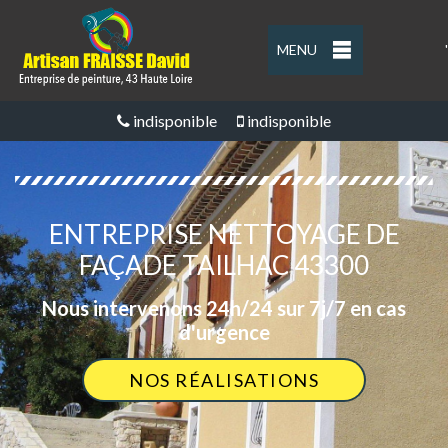
MENU
'
indisponible
indisponible
ENTREPRISE NETTOYAGE DE
FAÇADE TAILHAC 43300
Nous intervenons 24h/24 sur 7j/7 en cas
d'urgence
NOS RÉALISATIONS