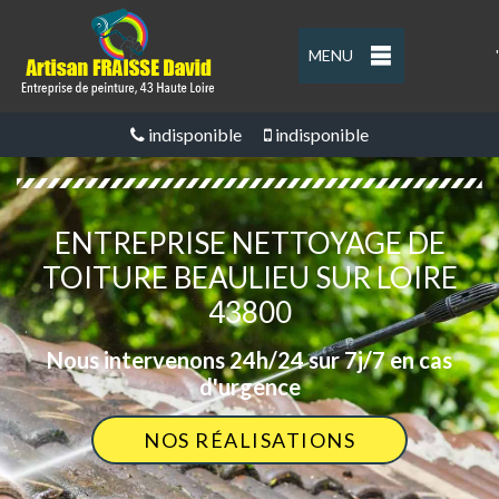
MENU
'
indisponible
indisponible
ENTREPRISE NETTOYAGE DE
TOITURE BEAULIEU SUR LOIRE
43800
Nous intervenons 24h/24 sur 7j/7 en cas
d'urgence
NOS RÉALISATIONS