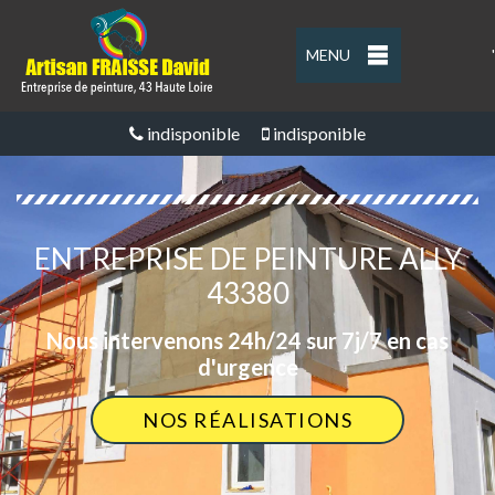
MENU
'
indisponible
indisponible
ENTREPRISE DE PEINTURE ALLY
43380
Nous intervenons 24h/24 sur 7j/7 en cas
d'urgence
NOS RÉALISATIONS