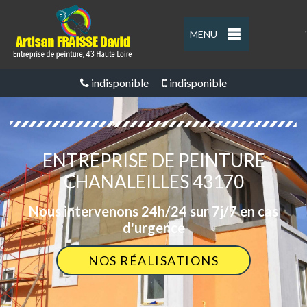
MENU
'
indisponible
indisponible
ENTREPRISE DE PEINTURE
CHANALEILLES 43170
Nous intervenons 24h/24 sur 7j/7 en cas
d'urgence
NOS RÉALISATIONS