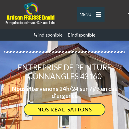
MENU
'
indisponible
indisponible
ENTREPRISE DE PEINTURE
CONNANGLES 43160
Nous intervenons 24h/24 sur 7j/7 en cas
d'urgence
NOS RÉALISATIONS