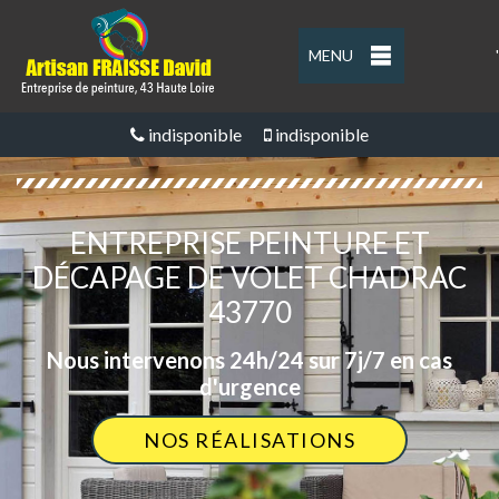
MENU
'
indisponible
indisponible
ENTREPRISE PEINTURE ET
DÉCAPAGE DE VOLET CHADRAC
43770
Nous intervenons 24h/24 sur 7j/7 en cas
d'urgence
NOS RÉALISATIONS