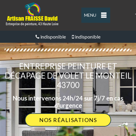
MENU
'
indisponible
indisponible
ENTREPRISE PEINTURE ET
DÉCAPAGE DE VOLET LE MONTEIL
43700
Nous intervenons 24h/24 sur 7j/7 en cas
d'urgence
NOS RÉALISATIONS