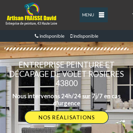
MENU
'
indisponible
indisponible
ENTREPRISE PEINTURE ET
DÉCAPAGE DE VOLET ROSIERES
43800
Nous intervenons 24h/24 sur 7j/7 en cas
d'urgence
NOS RÉALISATIONS