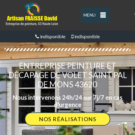
MENU
'
indisponible
indisponible
ENTREPRISE PEINTURE ET
DÉCAPAGE DE VOLET SAINT PAL
DE MONS 43620
Nous intervenons 24h/24 sur 7j/7 en cas
d'urgence
NOS RÉALISATIONS