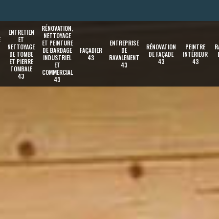
RÉNOVATION,
ENTRETIEN
NETTOYAGE
E
ET
ET PEINTURE
ENTREPRISE
NETTOYAGE
RÉNOVATION
PEINTRE
R
DE BARDAGE
FAÇADIER
DE
DE TOMBE
DE FAÇADE
INTÉRIEUR
INDUSTRIEL
43
RAVALEMENT
ET PIERRE
43
43
ET
43
TOMBALE
COMMERCIAL
43
43