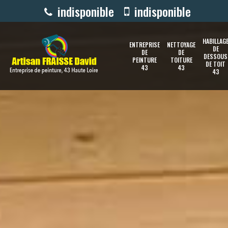
indisponible
indisponible
HABILLAG
ENTREPRISE
NETTOYAGE
DE
DE
DE
DESSOUS
PEINTURE
TOITURE
DE TOIT
43
43
43