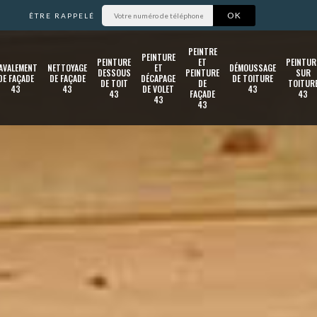
ÊTRE RAPPELÉ
PEINTRE
PEINTURE
PEINTURE
ET
PEINTUR
AVALEMENT
NETTOYAGE
ET
DÉMOUSSAGE
DESSOUS
PEINTURE
SUR
DE FAÇADE
DE FAÇADE
DÉCAPAGE
DE TOITURE
DE TOIT
DE
TOITUR
43
43
DE VOLET
43
43
FAÇADE
43
43
43