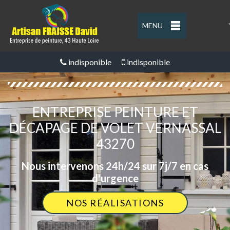
MENU
'
indisponible
indisponible
ENTREPRISE PEINTURE ET
DÉCAPAGE DE VOLET VERNASSAL
43270
Nous intervenons 24h/24 sur 7j/7 en cas
d'urgence
NOS RÉALISATIONS