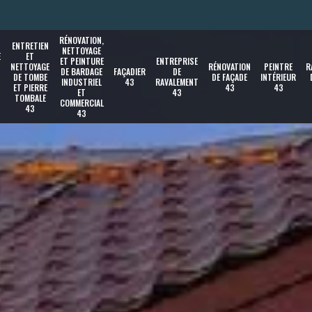
RÉNOVATION,
ENTRETIEN
NETTOYAGE
E
ET
ET PEINTURE
ENTREPRISE
NETTOYAGE
RÉNOVATION
PEINTRE
R
DE BARDAGE
FAÇADIER
DE
DE TOMBE
DE FAÇADE
INTÉRIEUR
INDUSTRIEL
43
RAVALEMENT
ET PIERRE
43
43
ET
43
TOMBALE
COMMERCIAL
43
43