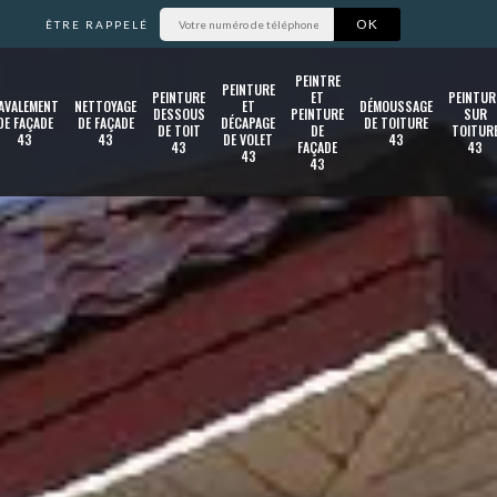
ÊTRE RAPPELÉ
PEINTRE
PEINTURE
PEINTURE
ET
PEINTUR
AVALEMENT
NETTOYAGE
ET
DÉMOUSSAGE
DESSOUS
PEINTURE
SUR
DE FAÇADE
DE FAÇADE
DÉCAPAGE
DE TOITURE
DE TOIT
DE
TOITUR
43
43
DE VOLET
43
43
FAÇADE
43
43
43