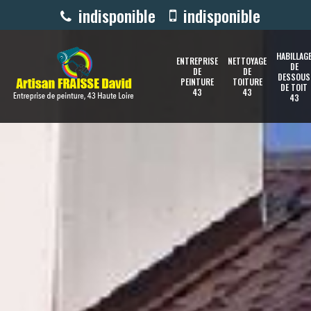
indisponible
indisponible
HABILLAG
ENTREPRISE
NETTOYAGE
DE
DE
DE
DESSOUS
PEINTURE
TOITURE
DE TOIT
43
43
43