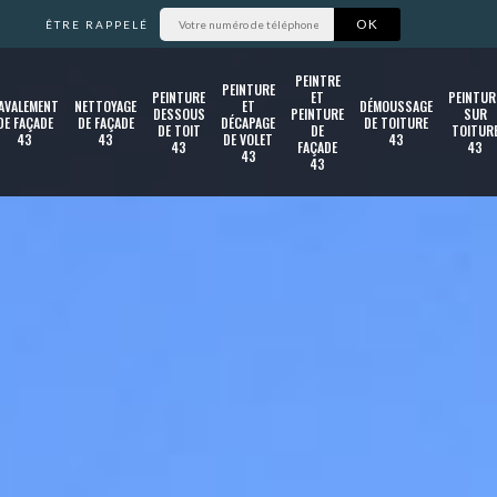
ÊTRE RAPPELÉ
PEINTRE
PEINTURE
PEINTURE
ET
PEINTUR
AVALEMENT
NETTOYAGE
ET
DÉMOUSSAGE
DESSOUS
PEINTURE
SUR
DE FAÇADE
DE FAÇADE
DÉCAPAGE
DE TOITURE
DE TOIT
DE
TOITUR
43
43
DE VOLET
43
43
FAÇADE
43
43
43