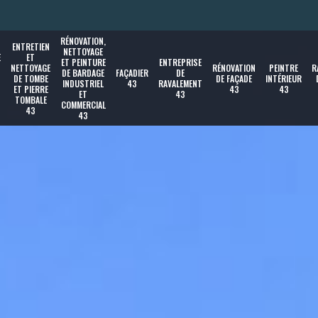
RÉNOVATION,
ENTRETIEN
NETTOYAGE
E
ET
ET PEINTURE
ENTREPRISE
NETTOYAGE
RÉNOVATION
PEINTRE
R
DE BARDAGE
FAÇADIER
DE
DE TOMBE
DE FAÇADE
INTÉRIEUR
INDUSTRIEL
43
RAVALEMENT
ET PIERRE
43
43
ET
43
TOMBALE
COMMERCIAL
43
43