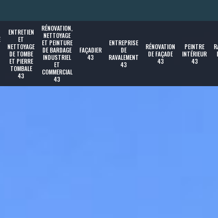
RÉNOVATION,
ENTRETIEN
NETTOYAGE
E
ET
ET PEINTURE
ENTREPRISE
NETTOYAGE
RÉNOVATION
PEINTRE
R
DE BARDAGE
FAÇADIER
DE
DE TOMBE
DE FAÇADE
INTÉRIEUR
INDUSTRIEL
43
RAVALEMENT
ET PIERRE
43
43
ET
43
TOMBALE
COMMERCIAL
43
43