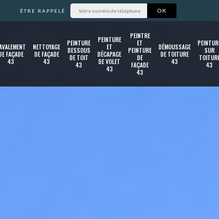
ÊTRE RAPPELÉ
PEINTRE
PEINTURE
PEINTURE
ET
PEINTUR
AVALEMENT
NETTOYAGE
ET
DÉMOUSSAGE
DESSOUS
PEINTURE
SUR
DE FAÇADE
DE FAÇADE
DÉCAPAGE
DE TOITURE
DE TOIT
DE
TOITUR
43
43
DE VOLET
43
43
FAÇADE
43
43
43