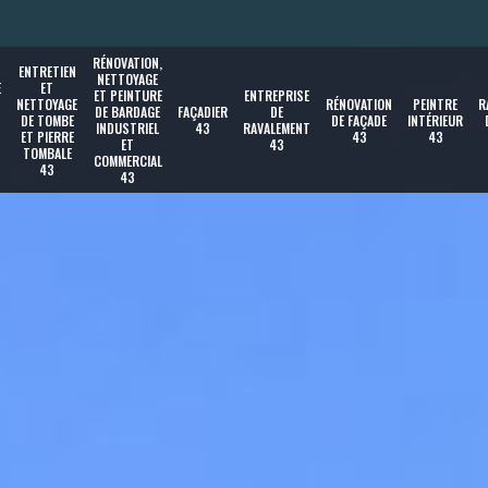
RÉNOVATION,
ENTRETIEN
NETTOYAGE
E
ET
ET PEINTURE
ENTREPRISE
NETTOYAGE
RÉNOVATION
PEINTRE
R
DE BARDAGE
FAÇADIER
DE
DE TOMBE
DE FAÇADE
INTÉRIEUR
INDUSTRIEL
43
RAVALEMENT
ET PIERRE
43
43
ET
43
TOMBALE
COMMERCIAL
43
43