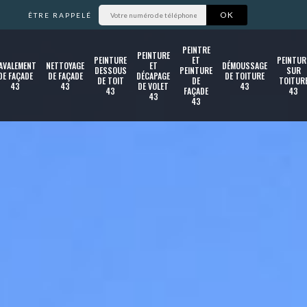
ÊTRE RAPPELÉ
PEINTRE
PEINTURE
PEINTURE
ET
PEINTUR
AVALEMENT
NETTOYAGE
ET
DÉMOUSSAGE
DESSOUS
PEINTURE
SUR
DE FAÇADE
DE FAÇADE
DÉCAPAGE
DE TOITURE
DE TOIT
DE
TOITUR
43
43
DE VOLET
43
43
FAÇADE
43
43
43