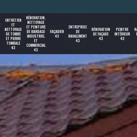
RÉNOVATION,
ENTRETIEN
NETTOYAGE
E
ET
ET PEINTURE
ENTREPRISE
NETTOYAGE
RÉNOVATION
PEINTRE
R
DE BARDAGE
FAÇADIER
DE
DE TOMBE
DE FAÇADE
INTÉRIEUR
INDUSTRIEL
43
RAVALEMENT
ET PIERRE
43
43
ET
43
TOMBALE
COMMERCIAL
43
43