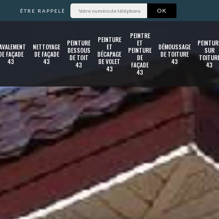
ÊTRE RAPPELÉ
PEINTRE
PEINTURE
PEINTURE
ET
PEINTUR
AVALEMENT
NETTOYAGE
ET
DÉMOUSSAGE
DESSOUS
PEINTURE
SUR
DE FAÇADE
DE FAÇADE
DÉCAPAGE
DE TOITURE
DE TOIT
DE
TOITUR
43
43
DE VOLET
43
43
FAÇADE
43
43
43