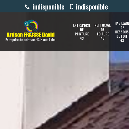
indisponible
indisponible
HABILLAG
ENTREPRISE
NETTOYAGE
DE
DE
DE
DESSOUS
PEINTURE
TOITURE
DE TOIT
43
43
43