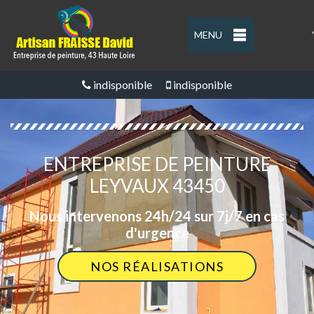
MENU
'
indisponible
indisponible
ENTREPRISE DE PEINTURE
LEYVAUX 43450
Nous intervenons 24h/24 sur 7j/7 en cas
d'urgence
NOS RÉALISATIONS