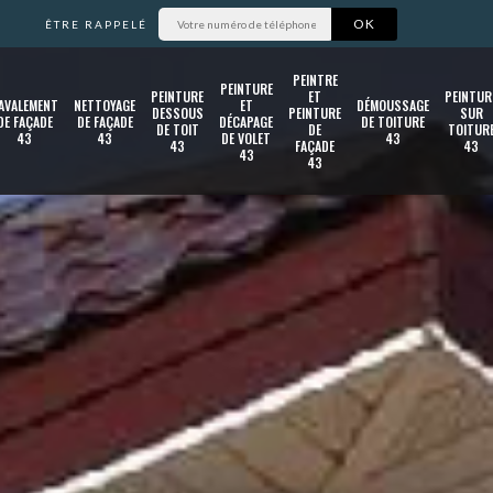
ÊTRE RAPPELÉ
PEINTRE
PEINTURE
PEINTURE
ET
PEINTUR
AVALEMENT
NETTOYAGE
ET
DÉMOUSSAGE
DESSOUS
PEINTURE
SUR
DE FAÇADE
DE FAÇADE
DÉCAPAGE
DE TOITURE
DE TOIT
DE
TOITUR
43
43
DE VOLET
43
43
FAÇADE
43
43
43