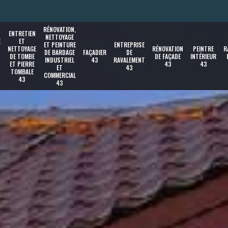
RÉNOVATION,
ENTRETIEN
NETTOYAGE
E
ET
ET PEINTURE
ENTREPRISE
NETTOYAGE
RÉNOVATION
PEINTRE
R
DE BARDAGE
FAÇADIER
DE
DE TOMBE
DE FAÇADE
INTÉRIEUR
INDUSTRIEL
43
RAVALEMENT
ET PIERRE
43
43
ET
43
TOMBALE
COMMERCIAL
43
43