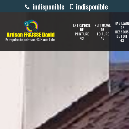
indisponible
indisponible
HABILLAG
ENTREPRISE
NETTOYAGE
DE
DE
DE
DESSOUS
PEINTURE
TOITURE
DE TOIT
43
43
43