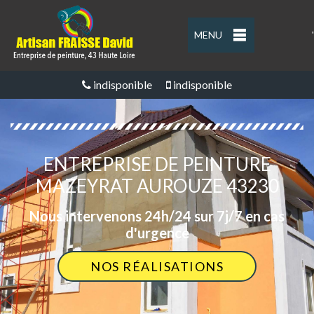
MENU
'
indisponible
indisponible
ENTREPRISE DE PEINTURE
MAZEYRAT AUROUZE 43230
Nous intervenons 24h/24 sur 7j/7 en cas
d'urgence
NOS RÉALISATIONS