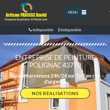
MENU
'
indisponible
indisponible
ENTREPRISE DE PEINTURE
POLIGNAC 43770
Nous intervenons 24h/24 sur 7j/7 en cas
d'urgence
NOS RÉALISATIONS