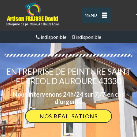
MENU
'
indisponible
indisponible
ENTREPRISE DE PEINTURE SAINT
FERREOL D AUROURE 43330
Nous intervenons 24h/24 sur 7j/7 en cas
d'urgence
NOS RÉALISATIONS