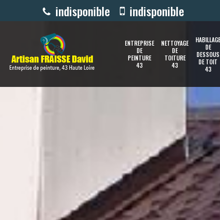
indisponible
indisponible
HABILLAG
ENTREPRISE
NETTOYAGE
DE
DE
DE
DESSOUS
PEINTURE
TOITURE
DE TOIT
43
43
43