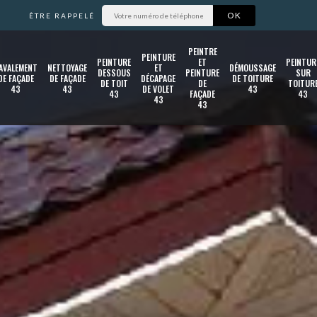
ÊTRE RAPPELÉ
PEINTRE
PEINTURE
PEINTURE
ET
PEINTUR
AVALEMENT
NETTOYAGE
ET
DÉMOUSSAGE
DESSOUS
PEINTURE
SUR
DE FAÇADE
DE FAÇADE
DÉCAPAGE
DE TOITURE
DE TOIT
DE
TOITUR
43
43
DE VOLET
43
43
FAÇADE
43
43
43