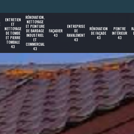
RÉNOVATION,
ENTRETIEN
NETTOYAGE
E
ET
ET PEINTURE
ENTREPRISE
NETTOYAGE
RÉNOVATION
PEINTRE
R
DE BARDAGE
FAÇADIER
DE
DE TOMBE
DE FAÇADE
INTÉRIEUR
INDUSTRIEL
43
RAVALEMENT
ET PIERRE
43
43
ET
43
TOMBALE
COMMERCIAL
43
43