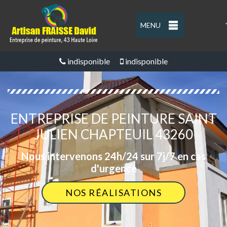
MENU
'
indisponible
indisponible
ENTREPRISE DE PEINTURE SAINT
JULIEN CHAPTEUIL 43260
Nous intervenons 24h/24 sur 7j/7 en cas
d'urgence
NOS RÉALISATIONS