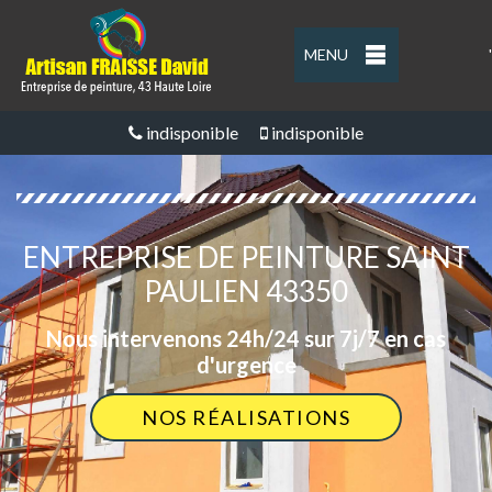
MENU
'
indisponible
indisponible
ENTREPRISE DE PEINTURE SAINT
PAULIEN 43350
Nous intervenons 24h/24 sur 7j/7 en cas
d'urgence
NOS RÉALISATIONS