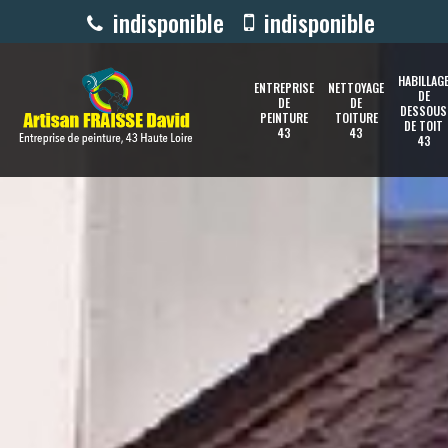
indisponible
indisponible
HABILLAG
ENTREPRISE
NETTOYAGE
DE
DE
DE
DESSOUS
PEINTURE
TOITURE
DE TOIT
43
43
43