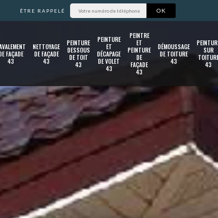
ÊTRE RAPPELÉ
PEINTRE
PEINTURE
PEINTURE
ET
PEINTUR
AVALEMENT
NETTOYAGE
ET
DÉMOUSSAGE
DESSOUS
PEINTURE
SUR
DE FAÇADE
DE FAÇADE
DÉCAPAGE
DE TOITURE
DE TOIT
DE
TOITUR
43
43
DE VOLET
43
43
FAÇADE
43
43
43