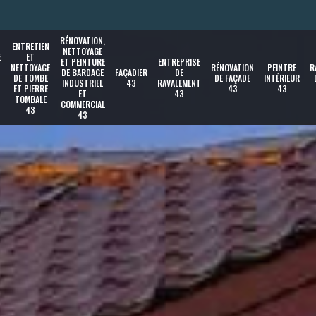
RÉNOVATION,
ENTRETIEN
NETTOYAGE
E
ET
ET PEINTURE
ENTREPRISE
NETTOYAGE
RÉNOVATION
PEINTRE
R
DE BARDAGE
FAÇADIER
DE
DE TOMBE
DE FAÇADE
INTÉRIEUR
INDUSTRIEL
43
RAVALEMENT
ET PIERRE
43
43
ET
43
TOMBALE
COMMERCIAL
43
43