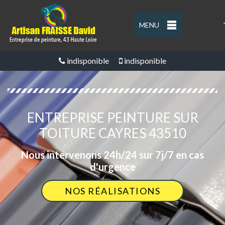
MENU
'
indisponible
indisponible
ENTREPRISE PEINTURE SUR
TOITURE CAYRES 43510
Nous intervenons 24h/24 sur 7j/7 en cas
d'urgence
NOS RÉALISATIONS