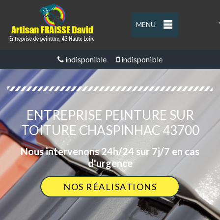
MENU
'
indisponible
indisponible
ENTREPRISE PEINTURE SUR
TOITURE CHASPINHAC 43700
Nous intervenons 24h/24 sur 7j/7 en cas
d'urgence
NOS RÉALISATIONS