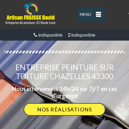
MENU
'
indisponible
indisponible
ENTREPRISE PEINTURE SUR
TOITURE CHAZELLES 43300
Nous intervenons 24h/24 sur 7j/7 en cas
d'urgence
NOS RÉALISATIONS