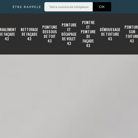
ÊTRE RAPPELÉ
PEINTRE
PEINTURE
PEINTURE
ET
PEINTUR
AVALEMENT
NETTOYAGE
ET
DÉMOUSSAGE
DESSOUS
PEINTURE
SUR
DE FAÇADE
DE FAÇADE
DÉCAPAGE
DE TOITURE
DE TOIT
DE
TOITUR
43
43
DE VOLET
43
43
FAÇADE
43
43
43