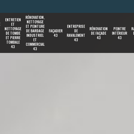
RÉNOVATION,
ENTRETIEN
NETTOYAGE
E
ET
ET PEINTURE
ENTREPRISE
NETTOYAGE
RÉNOVATION
PEINTRE
R
DE BARDAGE
FAÇADIER
DE
DE TOMBE
DE FAÇADE
INTÉRIEUR
INDUSTRIEL
43
RAVALEMENT
ET PIERRE
43
43
ET
43
TOMBALE
COMMERCIAL
43
43