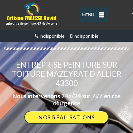
MENU
'
indisponible
indisponible
ENTREPRISE PEINTURE SUR
TOITURE MAZEYRAT D ALLIER
43300
Nous intervenons 24h/24 sur 7j/7 en cas
d'urgence
NOS RÉALISATIONS