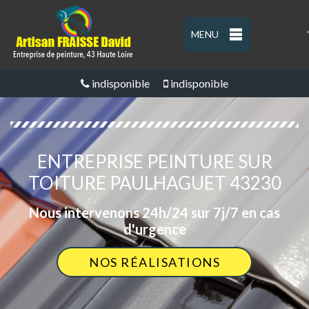
MENU
'
indisponible
indisponible
ENTREPRISE PEINTURE SUR
TOITURE PAULHAGUET 43230
Nous intervenons 24h/24 sur 7j/7 en cas
d'urgence
NOS RÉALISATIONS