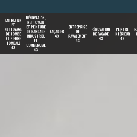
RÉNOVATION,
ENTRETIEN
NETTOYAGE
E
ET
ET PEINTURE
ENTREPRISE
NETTOYAGE
RÉNOVATION
PEINTRE
R
DE BARDAGE
FAÇADIER
DE
DE TOMBE
DE FAÇADE
INTÉRIEUR
INDUSTRIEL
43
RAVALEMENT
ET PIERRE
43
43
ET
43
TOMBALE
COMMERCIAL
43
43