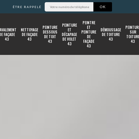
ÊTRE RAPPELÉ
PEINTRE
PEINTURE
PEINTURE
ET
PEINTUR
AVALEMENT
NETTOYAGE
ET
DÉMOUSSAGE
DESSOUS
PEINTURE
SUR
DE FAÇADE
DE FAÇADE
DÉCAPAGE
DE TOITURE
DE TOIT
DE
TOITUR
43
43
DE VOLET
43
43
FAÇADE
43
43
43