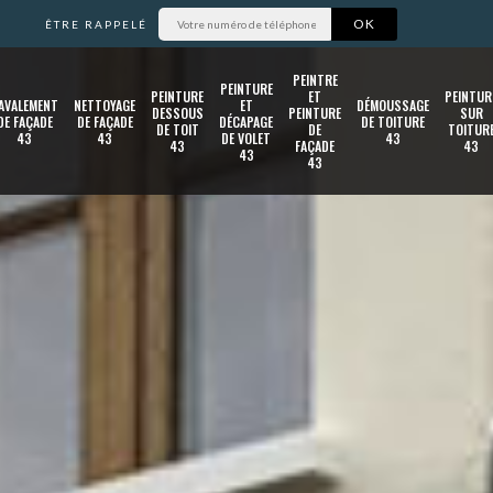
ÊTRE RAPPELÉ
PEINTRE
PEINTURE
PEINTURE
ET
PEINTUR
AVALEMENT
NETTOYAGE
ET
DÉMOUSSAGE
DESSOUS
PEINTURE
SUR
DE FAÇADE
DE FAÇADE
DÉCAPAGE
DE TOITURE
DE TOIT
DE
TOITUR
43
43
DE VOLET
43
43
FAÇADE
43
43
43