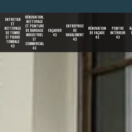
RÉNOVATION,
ENTRETIEN
NETTOYAGE
E
ET
ET PEINTURE
ENTREPRISE
NETTOYAGE
RÉNOVATION
PEINTRE
R
DE BARDAGE
FAÇADIER
DE
DE TOMBE
DE FAÇADE
INTÉRIEUR
INDUSTRIEL
43
RAVALEMENT
ET PIERRE
43
43
ET
43
TOMBALE
COMMERCIAL
43
43