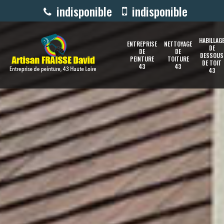
indisponible
indisponible
HABILLAG
ENTREPRISE
NETTOYAGE
DE
DE
DE
DESSOUS
PEINTURE
TOITURE
DE TOIT
43
43
43