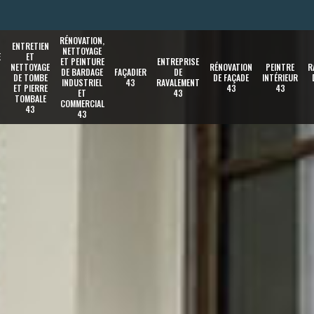
RÉNOVATION,
ENTRETIEN
NETTOYAGE
E
ET
ET PEINTURE
ENTREPRISE
NETTOYAGE
RÉNOVATION
PEINTRE
R
DE BARDAGE
FAÇADIER
DE
DE TOMBE
DE FAÇADE
INTÉRIEUR
INDUSTRIEL
43
RAVALEMENT
ET PIERRE
43
43
ET
43
TOMBALE
COMMERCIAL
43
43