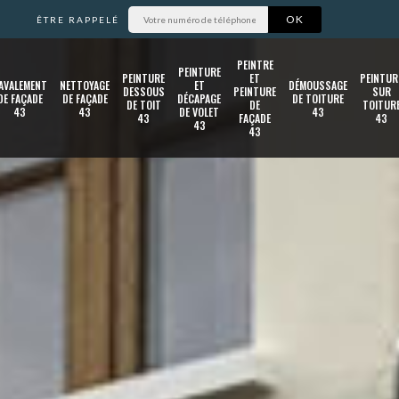
ÊTRE RAPPELÉ
PEINTRE
PEINTURE
PEINTURE
ET
PEINTUR
AVALEMENT
NETTOYAGE
ET
DÉMOUSSAGE
DESSOUS
PEINTURE
SUR
DE FAÇADE
DE FAÇADE
DÉCAPAGE
DE TOITURE
DE TOIT
DE
TOITUR
43
43
DE VOLET
43
43
FAÇADE
43
43
43