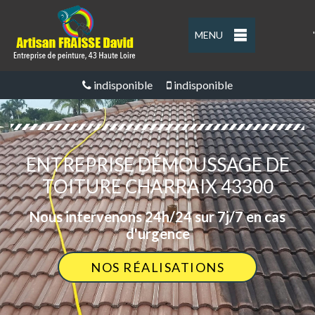
MENU
'
indisponible
indisponible
ENTREPRISE DÉMOUSSAGE DE
TOITURE CHARRAIX 43300
Nous intervenons 24h/24 sur 7j/7 en cas
d'urgence
NOS RÉALISATIONS